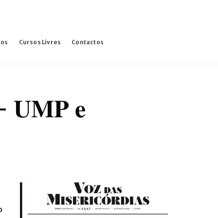
sos
Cursos Livres
Contactos
𝐬- 𝐔𝐌𝐏 𝐞
o