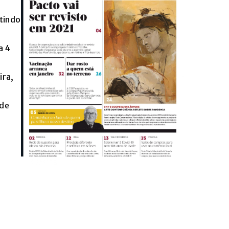
etindo
a 4
ira,
 de