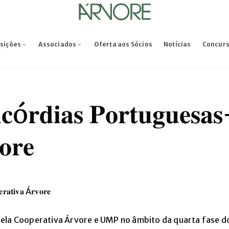
osições
Associados
Oferta aos Sócios
Notícias
Concur
𝐢𝐜ó𝐫𝐝𝐢𝐚𝐬 𝐏𝐨𝐫𝐭𝐮𝐠𝐮𝐞𝐬
𝐨𝐫𝐞
𝐫𝐚𝐭𝐢𝐯𝐚 Á𝐫𝐯𝐨𝐫𝐞
pela Cooperativa Árvore e UMP no âmbito da quarta fase d