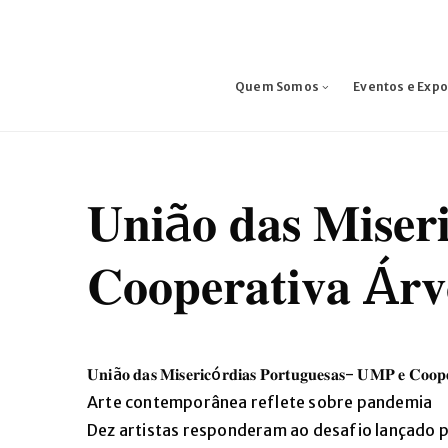
Quem Somos
Eventos e Exp
𝐔𝐧𝐢ã𝐨 𝐝𝐚𝐬 𝐌𝐢𝐬𝐞𝐫
𝐂𝐨𝐨𝐩𝐞𝐫𝐚𝐭𝐢𝐯𝐚 Á𝐫𝐯
𝐔𝐧𝐢ã𝐨 𝐝𝐚𝐬 𝐌𝐢𝐬𝐞𝐫𝐢𝐜ó𝐫𝐝𝐢𝐚𝐬 𝐏𝐨𝐫𝐭𝐮𝐠𝐮𝐞𝐬𝐚𝐬- 𝐔𝐌𝐏 𝐞 𝐂𝐨𝐨𝐩𝐞
Arte contemporânea reflete sobre pandemia
Dez artistas responderam ao desafio lançado 