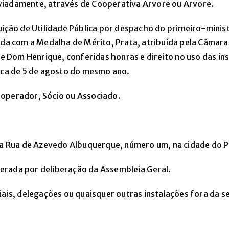
viadamente, através de Cooperativa Árvore ou Árvore.
uição de Utilidade Pública por despacho do primeiro-minis
iada com a Medalha de Mérito, Prata, atribuída pela Câmar
Dom Henrique, conferidas honras e direito no uso das insí
lica de 5 de agosto do mesmo ano.
ooperador, Sócio ou Associado.
 na Rua de Azevedo Albuquerque, número um, na cidade do P
lterada por deliberação da Assembleia Geral.
iais, delegações ou quaisquer outras instalações fora da 