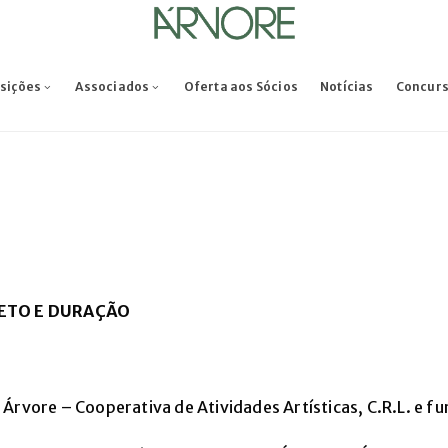
osições
Associados
Oferta aos Sócios
Notícias
Concur
JETO E DURAÇÃO
e Árvore
– Cooperativa de Atividades Art
ísticas, C.R.L. e 