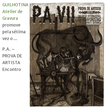
GUILHOTINA
Cursos
Atelier de
Livres
Gravura
Contactos
promove
pela sétima
vez o …
P.A. –
PROVA DE
ARTISTA
Encontro
+351
222
076
010