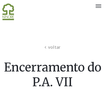
Quem
Somos
Eventos
e
voltar
Exposições
Associados
Encerramento do
Oferta
aos
P.A. VII
Sócios
Notícias
Concursos