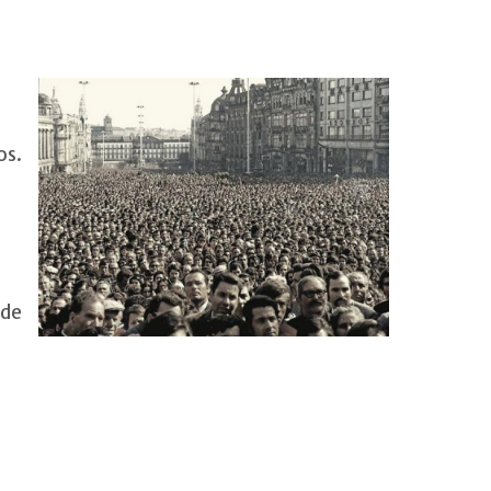
os.
 de