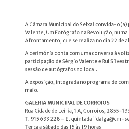
A Câmara Municipal do Seixal convida-o(a) 
Valente, Um Fotógrafo na Revolução, numa p
Afrontamento, que se realiza no dia 22 de ab
A cerimónia conta com uma conversa à volta
participação de Sérgio Valente e Rui Silves
sessão de autógrafos no local.
A exposição, integrada no programa de come
maio.
GALERIA MUNICIPAL DE CORROIOS
Rua Cidade de Leiria, 1 A, Corroios, 2855-13
T. 915 633 228 – E. quintadafidalga@cm-se
Terça a sábado das 15 às 19 horas