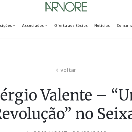
osições
Associados
Oferta aos Sócios
Notícias
Concur
voltar
érgio Valente – “
evolução” no Seix