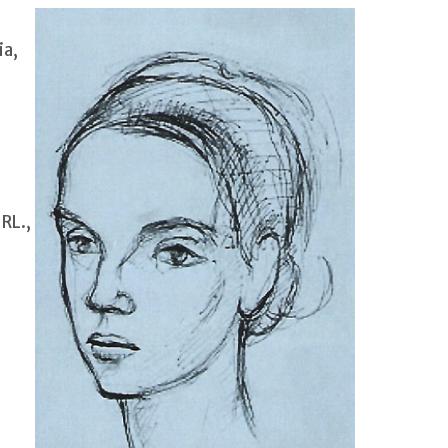
ia,
RL.,