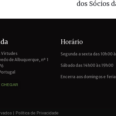
dos Sócios d
da
Horário
 Virtudes
Segunda
a sexta das 10h00 
edo de Albuquerque, nº 1
Sábado das 14h00 às 19h00
76
Portugal
Encerra aos domingos e feri
 CHEGAR
rvados |
Política de Privacidade