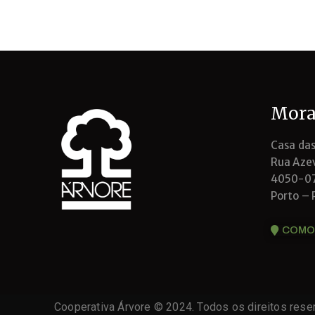
Mora
Casa das
Rua Azev
4050-0
Porto – 
COMO
Cooperativa Árvore © 2024. Todos os direitos rese