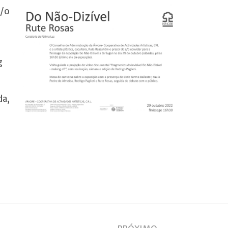
a/o
g
da,