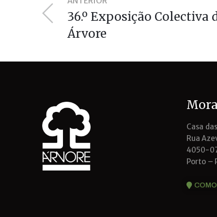
ANTERIOR
36.º Exposição Colectiva 
Árvore
Mora
Casa das
Rua Azev
4050-0
Porto – 
COMO