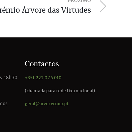
PRÓXIMO
rémio Árvore das Virtudes
Contactos
às 18h30
+351 222 076 010
(chamada para rede fixa nacional)
ados
geral@arvorecoop.pt