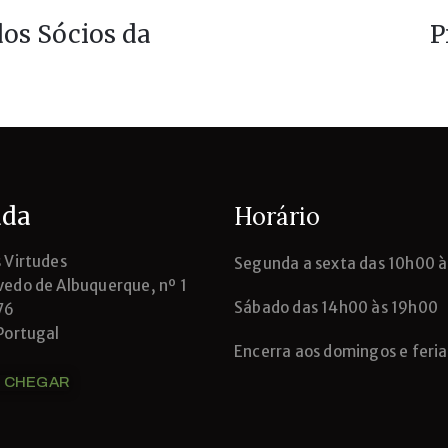
dos Sócios da
P
da
Horário
 Virtudes
Segunda
a sexta das 10h00 
edo de Albuquerque, nº 1
Sábado das 14h00 às 19h00
76
Portugal
Encerra aos domingos e feri
 CHEGAR