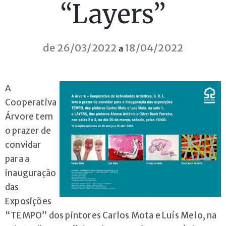
“Layers”
Cursos
Livres
Contactos
de 26/03/2022
18/04/2022
a
A
Cooperativa
Árvore tem
o prazer de
convidar
para a
inauguração
+351
das
222
Exposições
076
“TEMPO” dos pintores Carlos Mota e Luís Melo, na
010