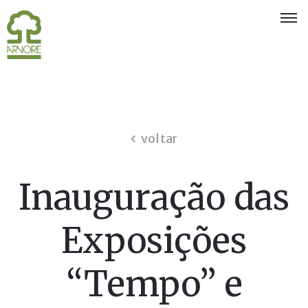
Quem
Somos
Eventos
e
voltar
Exposições
Associados
Inauguração das
Oferta
aos
Exposições
Sócios
“Tempo” e
Notícias
Concursos