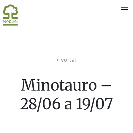
Quem
Somos
Eventos
e
voltar
Exposições
Associados
Minotauro –
Oferta
aos
28/06 a 19/07
Sócios
Notícias
Concursos