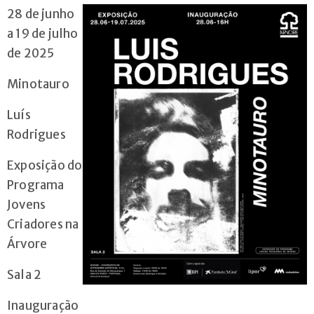
28 de junho
Cursos
a 19 de julho
Livres
de 2025
Contactos
Minotauro
Luís
Rodrigues
Exposição do
Programa
Jovens
Criadores na
Árvore
+351
222
Sala 2
076
Inauguração
010