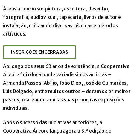
Cursos
Áreas a concurso: pintura, escultura, desenho,
Livres
fotografia, audiovisual, tapeçaria, livros de autor e
instalação, utilizando diversas técnicas e métodos
Contactos
artísticos.
INSCRIÇÕES ENCERRADAS
Ao longo dos seus 63 anos de existência, a Cooperativa
Árvore foi o local onde variadíssimos artistas –
Armanda Passos, Abílio, João Dixo, José de Guimarães,
Luís Delgado, entre muitos outros – deram os primeiros
passos, realizando aqui as suas primeiras exposições
+351
individuais.
222
Após o sucesso das iniciativas anteriores, a
076
Cooperativa Árvore lança agora a 3.ª edição do
010