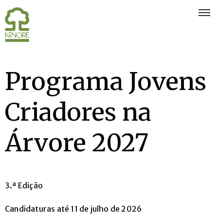
Quem
Somos
Programa Jovens
Eventos
e
Criadores na
Exposições
Associados
Árvore 2027
Oferta
aos
Sócios
3.ª Edição
Notícias
Candidaturas até 11 de julho de 2026
Concursos