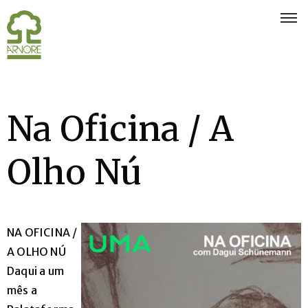
Quem
Somos
Na Oficina / A
Eventos
e
Exposições
Olho Nú
Associados
Oferta
aos
NA OFICINA /
Sócios
A OLHO NÚ
Daqui a um
Notícias
mês a
Concursos