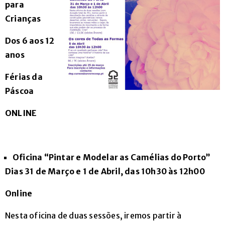
para
Cursos
Crianças
Livres
Dos 6 aos 12
Contactos
anos
Férias da
Páscoa
ONLINE
Oficina “Pintar e Modelar as Camélias do Porto”
Dias 31 de Março e 1 de Abril, das 10h30 às 12h00
+351
222
Online
076
Nesta oficina de duas sessões, iremos partir à
010