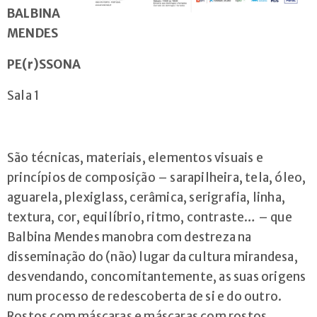
geral@arvorecoop.pt
BALBINA
MENDES
PE(r)SSONA
Sala 1
São técnicas, materiais, elementos visuais e
princípios de composição – sarapilheira, tela, óleo,
aguarela, plexiglass, cerâmica, serigrafia, linha,
textura, cor, equilíbrio, ritmo, contraste… – que
Balbina Mendes manobra com destreza na
disseminação do (não) lugar da cultura mirandesa,
desvendando, concomitantemente, as suas origens
num processo de redescoberta de si e do outro.
Rostos com máscaras e máscaras com rostos