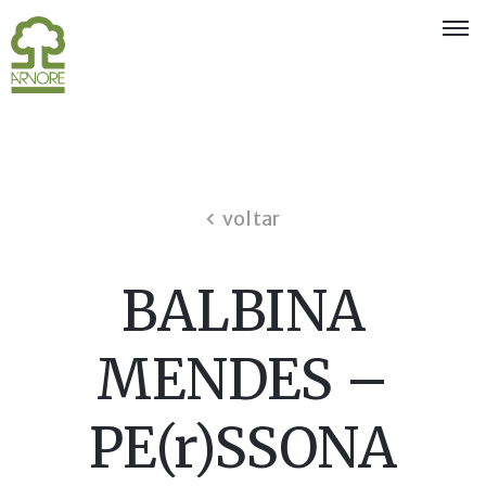
Quem
Somos
Eventos
e
voltar
Exposições
Associados
BALBINA
Oferta
aos
MENDES –
Sócios
PE(r)SSONA
Notícias
Concursos