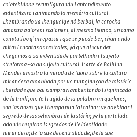
coletebidade recunfigurando l antendimento
eidentitairo i animando la memória cultural.
Lhembrando ua lhenguaige nó berbal, la carocha
amostra balores i scalones i, al mesmo tiempo, un camo
conotatibo q’arrepassa l que se puode ber, chamando
mitos i cuontas ancestrales, yá que al scunder
chegamos a ua eidentidade partelhada i l sujeito
streforma-se an sujeito cultural. L’arte de Balbina
Mendes amostra la mirada de fuora subre la cultura
mirandesa amanhada por ua manginaçon de mistério
i berdade que bai siempre riambentando l significado
de la tradiçon. Ye l rugido de la palabra an quelores;
son las bozes que l tiempo nun fai calhar; ye adebinar l
segredo de las selombras de la stória; ye la portalada
adonde respíran ls sgredos de l’eidentidade
mirandesa; de la sue decentralidade, de la sue