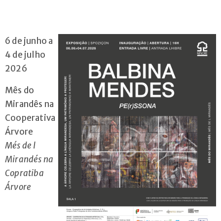
Cursos
Livres
6 de junho a
Contactos
4 de julho
2026
Mês do
Mirandês na
Cooperativa
Árvore
Més de l
Mirandés na
Copratiba
+351
Árvore
222
076
010