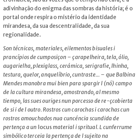
adivinhação do enigma das sombras da história; é o
portal onde respira o mistério da identidade
mirandesa, da sua descentralidade, da sua
regionalidade.
Son técnicas, materiales, eilementos bisuales i
prancípios de cumposiçon – çarapelheira, tela, ólio,
augarielha, plexiglass, cerámica, serigrafie, lhinha,
testura, quelor, anquelíbrio, cuntraste… – que Balbina
Mendes manobra mui bien para spargir l (nó) campo
de la cultura mirandesa, amostrando, al mesmo
tiempo, las sues ouriges nun porcesso de re-çcobierta
de si i de l outro. Rostros cun carochas i carochas cun
rostros amouchados nua cuncéncia scundida de
pertença a un
locus
material i spritual. L cunferrume
simbólico terceia la pertença de l sujeito na