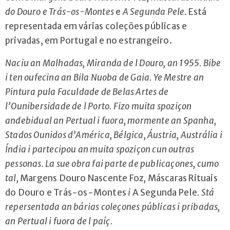
do Douro e Trás-os-Montes
e
A Segunda Pele.
Está
representada em várias coleções públicas e
privadas, em Portugal e no estrangeiro.
Naciu an Malhadas, Miranda de l Douro, an 1955. Bibe
i ten oufecina an Bila Nuoba de Gaia. Ye Mestre an
Pintura pula Faculdade de Belas Artes de
l’Ounibersidade de l Porto.
Fizo muita spoziçon
andebidual an Pertual i fuora, mormente an Spanha,
Stados Ounidos d’América, Bélgica, Áustria, Austrália i
Índia i partecipou an muita spoziçon cun outras
pessonas. La sue obra fai parte de publicaçones, cumo
tal,
Margens Douro Nascente Foz
,
Máscaras Rituais
do Douro e Trás-os-Montes
i
A Segunda Pele
.
Stá
repersentada an bárias coleçones públicas i pribadas,
an Pertual i fuora de l paíç.