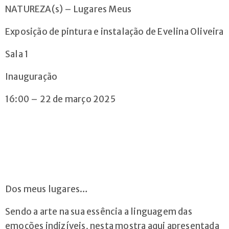
NATUREZA(s) – Lugares Meus
geral@arvorecoop.pt
Exposição de pintura e instalação de Evelina Oliveira
Sala 1
Inauguração
16:00 – 22 de março 2025
Dos meus lugares…
Sendo a arte na sua essência a linguagem das
emoções indizíveis, nesta mostra aqui apresentada