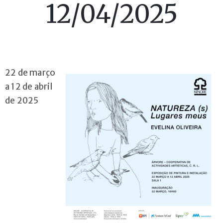
12/04/2025
Cursos
Livres
Contactos
22 de março
a 12 de abril
de 2025
+351
222
076
010