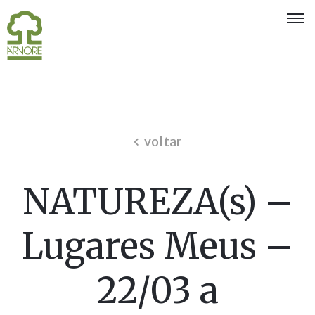
Quem
Somos
Eventos
e
voltar
Exposições
Associados
NATUREZA(s) –
Oferta
aos
Lugares Meus –
Sócios
22/03 a
Notícias
Concursos